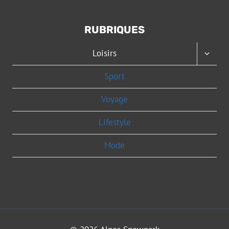
RUBRIQUES
OUVRI
Loisirs
LE
MENU
Sport
ENFAN
Voyage
Lifestyle
Mode