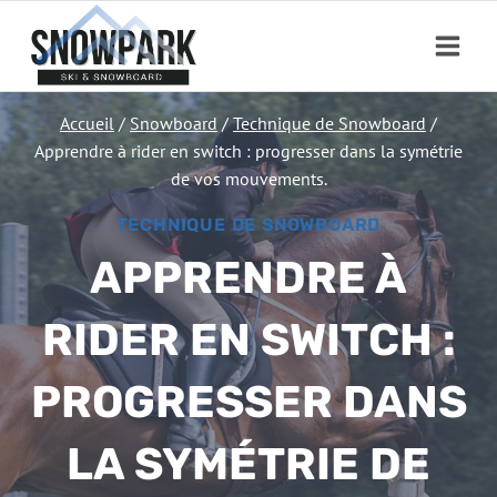
Aller
au
contenu
Accueil
/
Snowboard
/
Technique de Snowboard
/
Apprendre à rider en switch : progresser dans la symétrie
de vos mouvements.
TECHNIQUE DE SNOWBOARD
APPRENDRE À
RIDER EN SWITCH :
PROGRESSER DANS
LA SYMÉTRIE DE