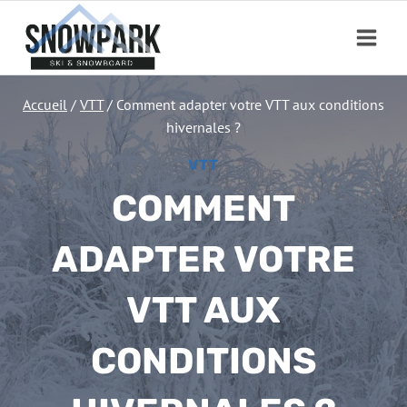
Aller
au
contenu
Accueil
/
VTT
/
Comment adapter votre VTT aux conditions
hivernales ?
VTT
COMMENT
ADAPTER VOTRE
VTT AUX
CONDITIONS