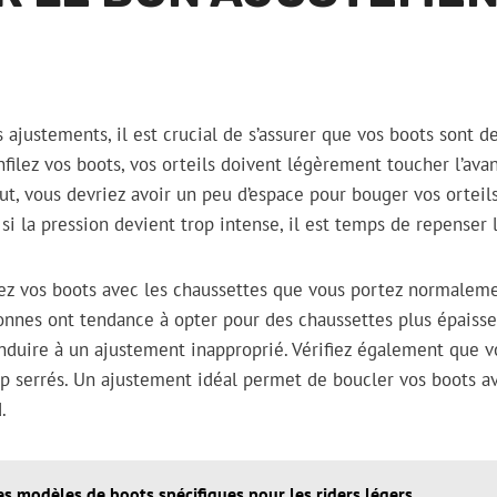
ajustements, il est crucial de s’assurer que vos boots sont de
nfilez vos boots, vos orteils doivent légèrement toucher l’avan
t, vous devriez avoir un peu d’espace pour bouger vos orteils
 si la pression devient trop intense, il est temps de repenser 
z vos boots avec les chaussettes que vous portez normaleme
sonnes ont tendance à opter pour des chaussettes plus épaisse
nduire à un ajustement inapproprié. Vérifiez également que v
p serrés. Un ajustement idéal permet de boucler vos boots a
.
es modèles de boots spécifiques pour les riders légers.