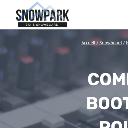
Aller
au
contenu
Accueil
/
Snowboard
/
COM
BOOT
PO