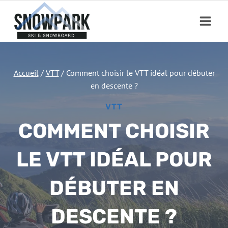
Aller
au
contenu
Accueil
/
VTT
/
Comment choisir le VTT idéal pour débuter
en descente ?
VTT
COMMENT CHOISIR
LE VTT IDÉAL POUR
DÉBUTER EN
DESCENTE ?