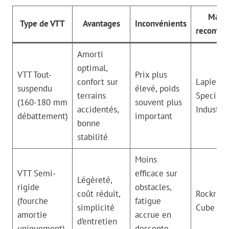
Marq
Type de VTT
Avantages
Inconvénients
recomma
Amorti
optimal,
VTT Tout-
Prix plus
confort sur
Lapierre,
suspendu
élevé, poids
terrains
Specializ
(160-180 mm
souvent plus
accidentés,
Industrie
débattement)
important
bonne
stabilité
Moins
VTT Semi-
efficace sur
Légèreté,
rigide
obstacles,
coût réduit,
Rockrider
(fourche
fatigue
simplicité
Cube
amortie
accrue en
d’entretien
uniquement)
descente