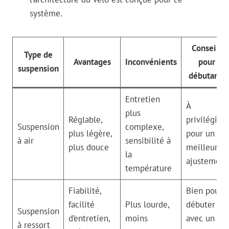
système.
Conseils
Type de
Avantages
Inconvénients
pour
suspension
débutants
Entretien
À
plus
Réglable,
privilégier
Suspension
complexe,
plus légère,
pour un
à air
sensibilité à
plus douce
meilleur
la
ajustement
température
Fiabilité,
Bien pour
facilité
Plus lourde,
débuter
Suspension
d’entretien,
moins
avec un
à ressort