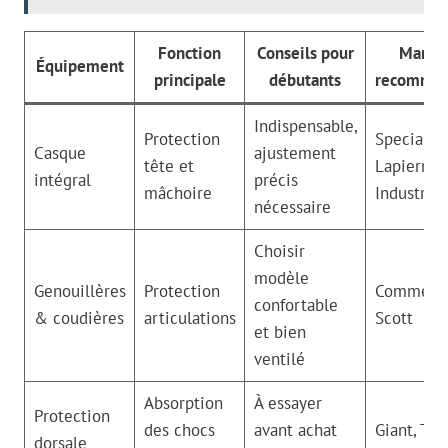
Fonction
Conseils pour
Marqu
Équipement
principale
débutants
recomman
Indispensable,
Protection
Specialize
Casque
ajustement
tête et
Lapierre, 
intégral
précis
mâchoire
Industries
nécessaire
Choisir
modèle
Genouillères
Protection
Commenca
confortable
& coudières
articulations
Scott
et bien
ventilé
Absorption
À essayer
Protection
des chocs
avant achat
Giant, Tre
dorsale