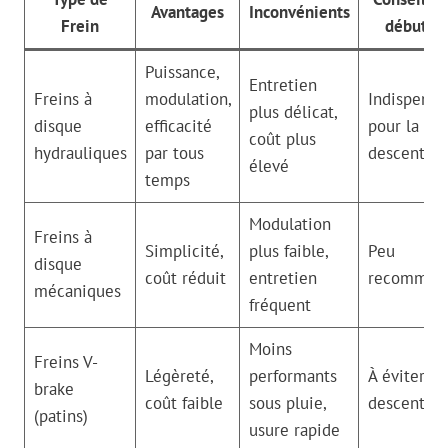
Avantages
Inconvénients
Frein
débutan
Puissance,
Entretien
Freins à
modulation,
Indispensa
plus délicat,
disque
efficacité
pour la
coût plus
hydrauliques
par tous
descente
élevé
temps
Modulation
Freins à
Simplicité,
plus faible,
Peu
disque
coût réduit
entretien
recomman
mécaniques
fréquent
Moins
Freins V-
Légèreté,
performants
À éviter en
brake
coût faible
sous pluie,
descente
(patins)
usure rapide