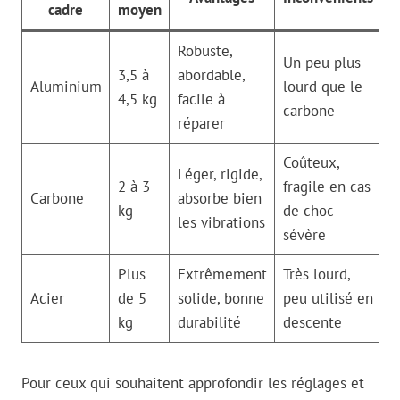
cadre
moyen
Robuste,
Un peu plus
3,5 à
abordable,
Aluminium
lourd que le
4,5 kg
facile à
carbone
réparer
Coûteux,
Léger, rigide,
2 à 3
fragile en cas
Carbone
absorbe bien
kg
de choc
les vibrations
sévère
Plus
Extrêmement
Très lourd,
Acier
de 5
solide, bonne
peu utilisé en
kg
durabilité
descente
Pour ceux qui souhaitent approfondir les réglages et