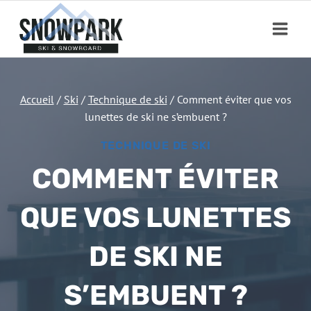
Aller
au
contenu
Accueil
/
Ski
/
Technique de ski
/
Comment éviter que vos
lunettes de ski ne s’embuent ?
TECHNIQUE DE SKI
COMMENT ÉVITER
QUE VOS LUNETTES
DE SKI NE
S’EMBUENT ?