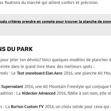
es fixations du marché qui allient confort et précision.
uels critères prendre en compte pour trouver la planche de sn
NS DU PARK
pour jeter ton dévolu? Voici quelques modèles de planches 
einte dans le grand livre blanc des meilleurs spots :
onnés : Le
Test snowboard Elan Aero
2016, une planche All Moun
.
 Supernatant
2016, une All Mountain Freestyle qui conjugue fl
adition : La
Nidecker Advanced
2016, fidèle à son nom, elle o
es : La
Burton Custom FV
2016, un choix solide pour ceux qui