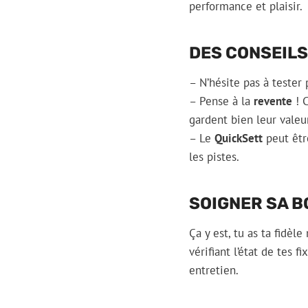
performance et plaisir.
DES CONSEILS
– N’hésite pas à tester
– Pense à la
revente
! 
gardent bien leur valeur
– Le
QuickSett
peut être
les pistes.
SOIGNER SA B
Ça y est, tu as ta fidè
vérifiant l’état de tes 
entretien.