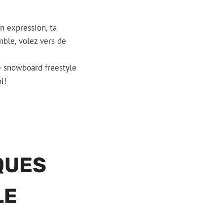
on expression, ta
mble, volez vers de
de snowboard freestyle
i!
QUES
LE