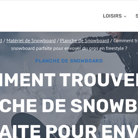
LOISIRS
d
/
Matériel de Snowboard
/
Planche de Snowboard
/
Comment tr
snowboard parfaite pour envoyer du gros en freestyle ?
PLANCHE DE SNOWBOARD
MENT TROUVE
CHE DE SNOW
AITE POUR EN