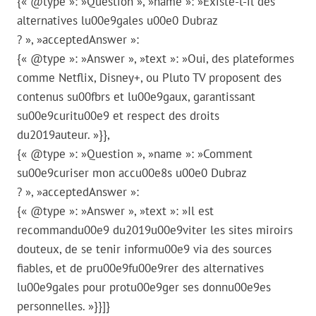
{« @type »: »Question », »name »: »Existe-t-il des
alternatives lu00e9gales u00e0 Dubraz
? », »acceptedAnswer »:
{« @type »: »Answer », »text »: »Oui, des plateformes
comme Netflix, Disney+, ou Pluto TV proposent des
contenus su00fbrs et lu00e9gaux, garantissant
su00e9curitu00e9 et respect des droits
du2019auteur. »}},
{« @type »: »Question », »name »: »Comment
su00e9curiser mon accu00e8s u00e0 Dubraz
? », »acceptedAnswer »:
{« @type »: »Answer », »text »: »Il est
recommandu00e9 du2019u00e9viter les sites miroirs
douteux, de se tenir informu00e9 via des sources
fiables, et de pru00e9fu00e9rer des alternatives
lu00e9gales pour protu00e9ger ses donnu00e9es
personnelles. »}}]}