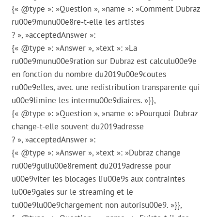
{« @type »: »Question », »name »: »Comment Dubraz
ru00e9munu00e8re-t-elle les artistes
? », »acceptedAnswer »:
{« @type »: »Answer », »text »: »La
ru00e9munu00e9ration sur Dubraz est calculu00e9e
en fonction du nombre du2019u00e9coutes
ru00e9elles, avec une redistribution transparente qui
u00e9limine les intermu00e9diaires. »}},
{« @type »: »Question », »name »: »Pourquoi Dubraz
change-t-elle souvent du2019adresse
? », »acceptedAnswer »:
{« @type »: »Answer », »text »: »Dubraz change
ru00e9guliu00e8rement du2019adresse pour
u00e9viter les blocages liu00e9s aux contraintes
lu00e9gales sur le streaming et le
tu00e9lu00e9chargement non autorisu00e9. »}},