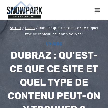
Aller
au
contenu
Accueil
/
Loisirs
/
Dubraz : qu’est-ce que ce site et quel
type de contenu peut-on y trouver ?
LOISIRS
DUBRAZ : QU’EST-
CE QUE CE SITE ET
QUEL TYPE DE
CONTENU PEUT-ON