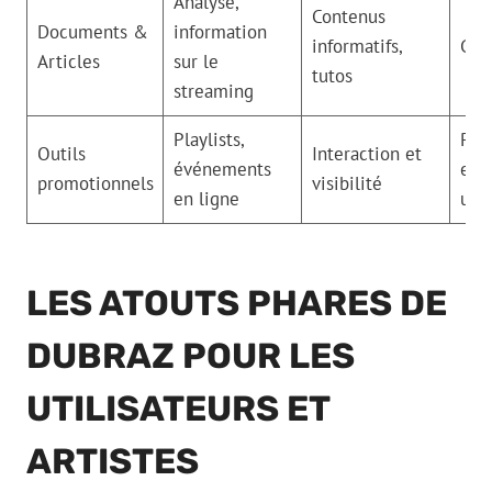
Analyse,
Contenus
Documents &
information
informatifs,
Grat
Articles
sur le
tutos
streaming
Playlists,
Pour
Outils
Interaction et
événements
et
promotionnels
visibilité
en ligne
util
LES ATOUTS PHARES DE
DUBRAZ POUR LES
UTILISATEURS ET
ARTISTES