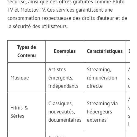
sécurisé, ainsi que des offres gratuites comme Pluto
TV et Molotov TV. Ces services garantissent une
consommation respectueuse des droits d’auteur et de
la sécurité des utilisateurs.
Types de
Exemples
Caractéristiques
Dis
Contenu
Artistes
Streaming,
Abo
Musique
émergents,
rémunération
acc
indépendants
directe
util
Acc
Classiques,
Streaming via
Films &
vari
nouveautés,
hébergeurs
Séries
sel
documentaires
externes
l’ad