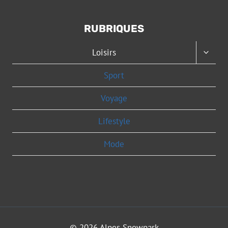
RUBRIQUES
OUVRI
Loisirs
LE
MENU
Sport
ENFAN
Voyage
Lifestyle
Mode
© 2026 Alpes Snowpark