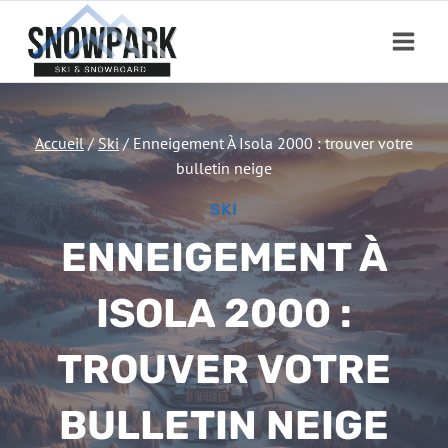
Aller
au
contenu
Accueil
/
Ski
/
Enneigement À Isola 2000 : trouver votre
bulletin neige
SKI
ENNEIGEMENT À
ISOLA 2000 :
TROUVER VOTRE
BULLETIN NEIGE