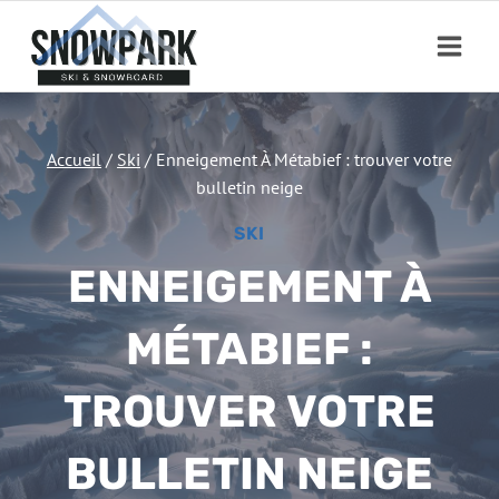
Aller
au
contenu
Accueil
/
Ski
/
Enneigement À Métabief : trouver votre
bulletin neige
SKI
ENNEIGEMENT À
MÉTABIEF :
TROUVER VOTRE
BULLETIN NEIGE