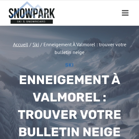
Aller
au
contenu
Accueil
/
Ski
/
Enneigement À Valmorel : trouver votre
bulletin neige
SKI
ENNEIGEMENT À
VALMOREL :
TROUVER VOTRE
BULLETIN NEIGE