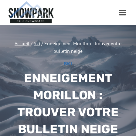
Aller
au
contenu
Accueil
/
Ski
/
Enneigement Morillon : trouver votre
bulletin neige
SKI
ENNEIGEMENT
MORILLON :
TROUVER VOTRE
BULLETIN NEIGE