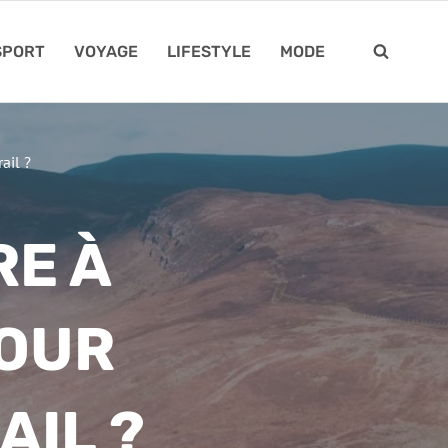
SPORT
VOYAGE
LIFESTYLE
MODE
ail ?
RE À
POUR
AIL ?