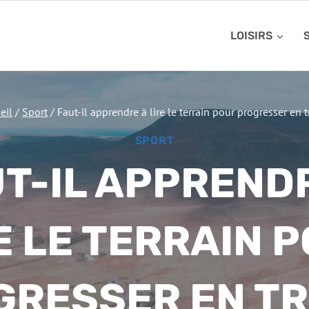
LOISIRS
eil
/
Sport
/
Faut-il apprendre à lire le terrain pour progresser en tr
SPORT
T-IL APPREND
E LE TERRAIN 
RESSER EN TR