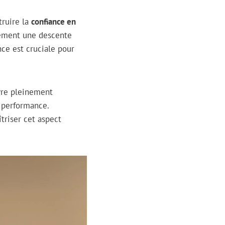
truire la
confiance en
itement une descente
nce est cruciale pour
vre pleinement
e performance.
triser cet aspect