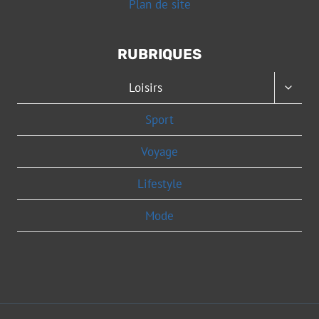
Plan de site
RUBRIQUES
OUVRI
Loisirs
LE
MENU
Sport
ENFAN
Voyage
Lifestyle
Mode