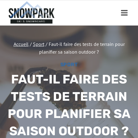
Aller
au
contenu
Accueil
/
Sport
/
Faut-il faire des tests de terrain pour
planifier sa saison outdoor ?
SPORT
FAUT-IL FAIRE DES
TESTS DE TERRAIN
POUR PLANIFIER SA
SAISON OUTDOOR ?