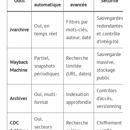
Outil
Sécurité
automatique
avancée
Sauvegardes
Filtres par
Oui, en
redondantes
Jvarchive
mots-clés,
temps réel
et contrôle
auteur, date
d’intégrité
Sauvegarde
Partiel,
Recherche
Wayback
massive,
snapshots
limitée
Machine
stockage
périodiques
(URL, dates)
public
Contrôles
Oui, multi-
Indexation
Archiver
d’accès,
format
approfondie
versionning
Oui,
CDC
Recherche
Chiffrement
secteurs