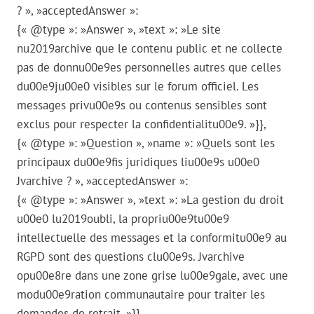
? », »acceptedAnswer »:
{« @type »: »Answer », »text »: »Le site
nu2019archive que le contenu public et ne collecte
pas de donnu00e9es personnelles autres que celles
du00e9ju00e0 visibles sur le forum officiel. Les
messages privu00e9s ou contenus sensibles sont
exclus pour respecter la confidentialitu00e9. »}},
{« @type »: »Question », »name »: »Quels sont les
principaux du00e9fis juridiques liu00e9s u00e0
Jvarchive ? », »acceptedAnswer »:
{« @type »: »Answer », »text »: »La gestion du droit
u00e0 lu2019oubli, la propriu00e9tu00e9
intellectuelle des messages et la conformitu00e9 au
RGPD sont des questions clu00e9s. Jvarchive
opu00e8re dans une zone grise lu00e9gale, avec une
modu00e9ration communautaire pour traiter les
demandes de retrait. »}},