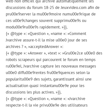
web non officiel qui archive automatiquement les
discussions du forum 18-25 de Jeuxvideo.com afin de
pru00e9server la mu00e9moire numu00e9rique de
ces u00e9changes souvent supprimu00e9s ou
modu00e9ru00e9s rapidement. »}},
{« @type »: »Question », »name »: »Comment
Jvarchive assure-t-il la mise u00e0 jour de ses
archives ? », »acceptedAnswer »:
{« @type »: »Answer », »text »: »Gru00e2ce u00e0 des
robots scrapeurs qui parcourent le forum en temps
ru00e9el, Jvarchive capture les nouveaux messages
u00e0 diffu00e9rentes fru00e9quences selon la
popularitu00e9 des sujets, garantissant ainsi une
actualisation quasi instantanu00e9e pour les
discussions les plus actives. »}},
{« @type »: »Question », »name »: »Jvarchive
respecte-t-il la vie privu00e9e des utilisateurs