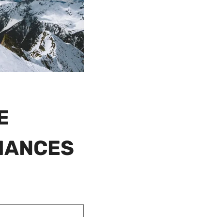
E
RMANCES