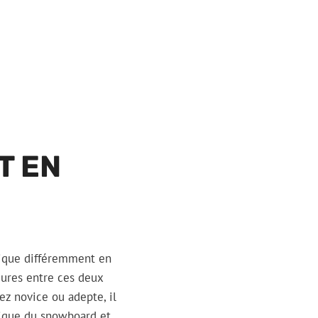
T EN
tique différemment en
eures entre ces deux
ez novice ou adepte, il
tique du snowboard et