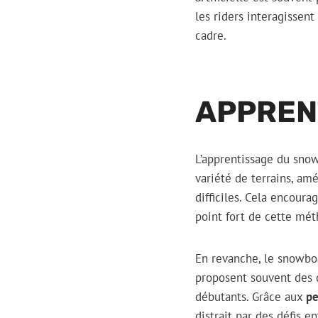
les riders interagissen
cadre.
APPREN
L’apprentissage du sno
variété de terrains, am
difficiles. Cela encour
point fort de cette mét
En revanche, le snowbo
proposent souvent des c
débutants. Grâce aux
pe
distrait par des défis 