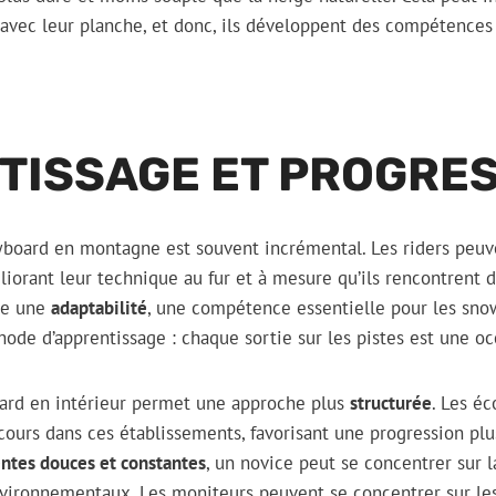
t avec leur planche, et donc, ils développent des compétences
TISSAGE ET PROGRE
wboard en montagne est souvent incrémental. Les riders peuv
éliorant leur technique au fur et à mesure qu’ils rencontrent 
age une
adaptabilité
, une compétence essentielle pour les sno
hode d’apprentissage : chaque sortie sur les pistes est une o
ard en intérieur permet une approche plus
structurée
. Les é
ours dans ces établissements, favorisant une progression plu
ntes douces et constantes
, un novice peut se concentrer sur 
environnementaux. Les moniteurs peuvent se concentrer sur les