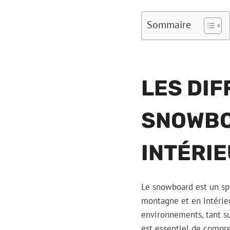
Sommaire
LES DI
SNOWBO
INTÉRI
Le snowboard est un spo
montagne et en intérieu
environnements, tant su
est essentiel de compr