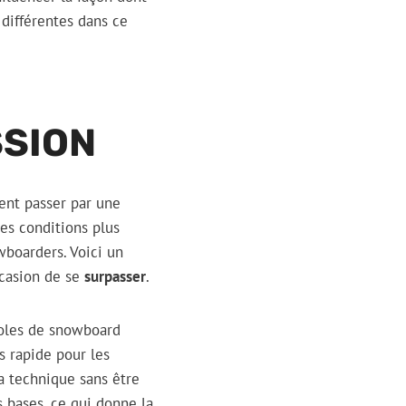
 différentes dans ce
SSION
ent passer par une
des conditions plus
wboarders. Voici un
ccasion de se
surpasser
.
coles de snowboard
s rapide pour les
la technique sans être
 bases, ce qui donne la