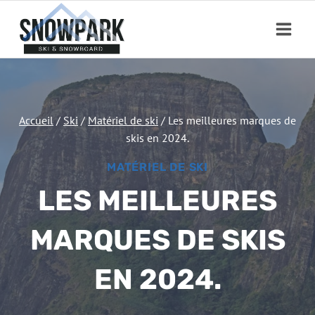
Aller
au
contenu
Accueil
/
Ski
/
Matériel de ski
/
Les meilleures marques de
skis en 2024.
MATÉRIEL DE SKI
LES MEILLEURES
MARQUES DE SKIS
EN 2024.