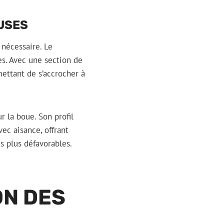
USES
 nécessaire. Le
es. Avec une section de
mettant de s’accrocher à
r la boue. Son profil
ec aisance, offrant
s plus défavorables.
ON DES