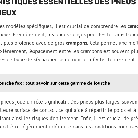
ISTIQUES ESSENTIELLES DES PNEUS
UEUX
es modèles spécifiques, il est crucial de comprendre les
cara
a boue. Premièrement, les pneus conçus pour les terrains bou
t plus profonde avec de gros
crampons
. Cela permet une meil
euxièmement, l’espacement entre les crampons est souvent plu
es de boue de s’échapper facilement et d’éviter l’enlisement.
ourche fox : tout savoir sur cette gamme de fourche
 pneus joue un rôle significatif. Des pneus plus larges, souven
leure surface de contact, ce qui aide à répartir le poids et à
sant ainsi les risques d’enlisement. Enfin, il est crucial de prê
i doit être légèrement inférieure dans les conditions boueus