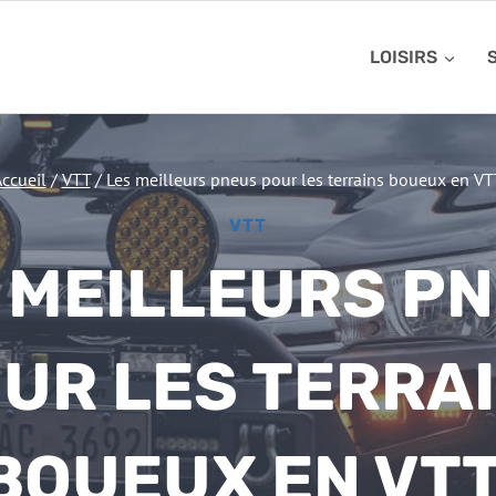
LOISIRS
ccueil
/
VTT
/
Les meilleurs pneus pour les terrains boueux en VT
VTT
 MEILLEURS P
UR LES TERRA
BOUEUX EN VTT