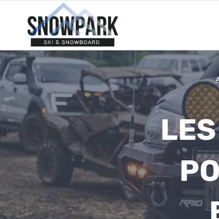
Aller
au
contenu
A
LES
PO