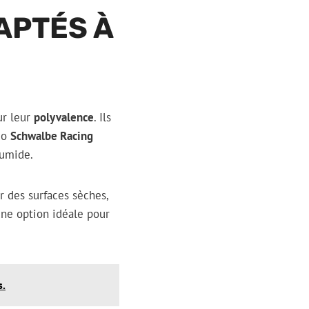
APTÉS À
ur leur
polyvalence
. Ils
duo
Schwalbe Racing
humide.
r des surfaces sèches,
une option idéale pour
s.