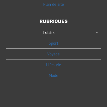
Plan de site
RUBRIQUES
OUVRI
Loisirs
LE
MENU
Sport
ENFAN
Voyage
Lifestyle
Mode