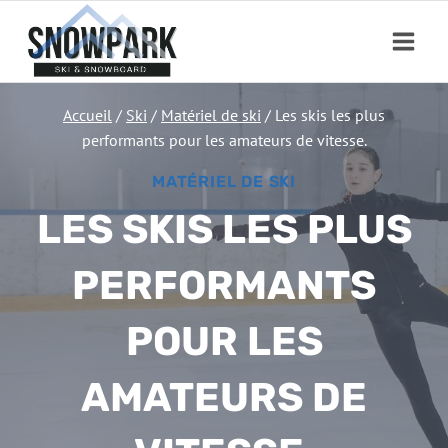
Aller
au
contenu
Accueil
/
Ski
/
Matériel de ski
/
Les skis les plus
performants pour les amateurs de vitesse.
MATÉRIEL DE SKI
LES SKIS LES PLUS
PERFORMANTS
POUR LES
AMATEURS DE