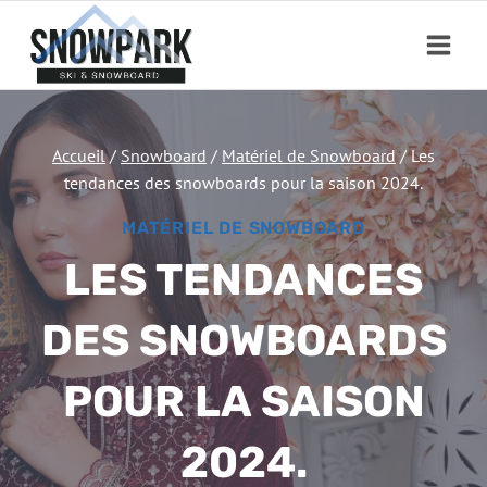
Aller
au
contenu
Accueil
/
Snowboard
/
Matériel de Snowboard
/
Les
tendances des snowboards pour la saison 2024.
MATÉRIEL DE SNOWBOARD
LES TENDANCES
DES SNOWBOARDS
POUR LA SAISON
2024.