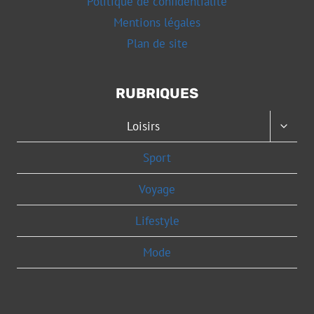
Politique de confidentialité
Mentions légales
Plan de site
RUBRIQUES
OUVRI
Loisirs
LE
MENU
Sport
ENFAN
Voyage
Lifestyle
Mode