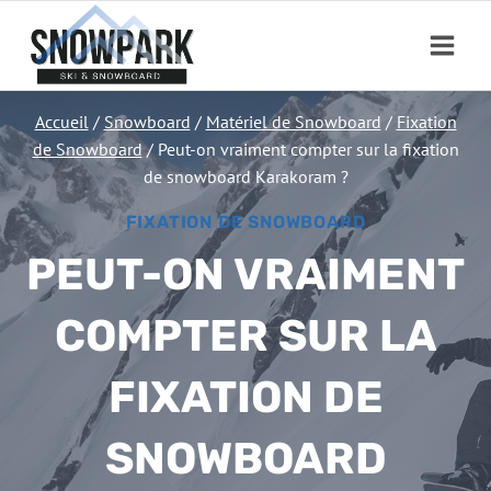
Aller
au
contenu
Accueil
/
Snowboard
/
Matériel de Snowboard
/
Fixation
de Snowboard
/
Peut-on vraiment compter sur la fixation
de snowboard Karakoram ?
FIXATION DE SNOWBOARD
PEUT-ON VRAIMENT
COMPTER SUR LA
FIXATION DE
SNOWBOARD