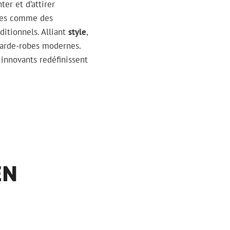
er et d’attirer
uées comme des
itionnels. Alliant
style
,
 garde-robes modernes.
innovants redéfinissent
EN