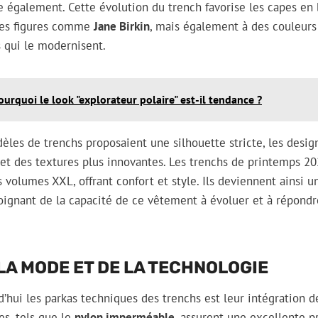
ue également. Cette évolution du trench favorise les capes en
 des figures comme
Jane Birkin
, mais également à des couleurs
 qui le modernisent.
ourquoi le look "explorateur polaire" est-il tendance ?
èles de trenchs proposaient une silhouette stricte, les desi
et des textures plus innovantes. Les trenchs de printemps 20
s volumes XXL, offrant confort et style. Ils deviennent ainsi 
oignant de la capacité de ce vêtement à évoluer et à répondr
 LA MODE ET DE LA TECHNOLOGIE
d’hui les parkas techniques des trenchs est leur intégration de
s, tels que le
nylon imperméable
, assurent une excellente p