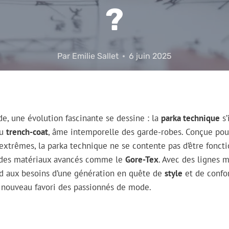
?
Par
Emilie Sallet
6 juin 2025
de, une évolution fascinante se dessine : la
parka technique
s’
du
trench-coat
, âme intemporelle des garde-robes. Conçue pour
xtrêmes, la parka technique ne se contente pas d’être fonction
s des matériaux avancés comme le
Gore-Tex
. Avec des lignes 
nd aux besoins d’une génération en quête de
style
et de confor
 nouveau favori des passionnés de mode.