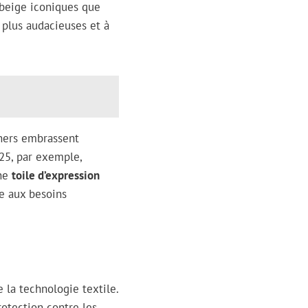
 beige iconiques que
 plus audacieuses et à
gners embrassent
25, par exemple,
une
toile d’expression
e aux besoins
 la technologie textile.
rotection contre les