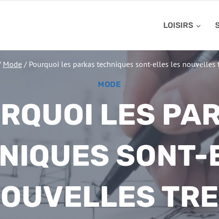
LOISIRS
/
Mode
/
Pourquoi les parkas techniques sont-elles les nouvelles 
MODE
RQUOI LES PA
NIQUES SONT-
NOUVELLES TR