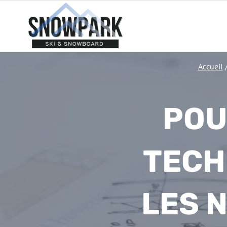
Aller
au
contenu
Accueil
POU
TECH
LES 