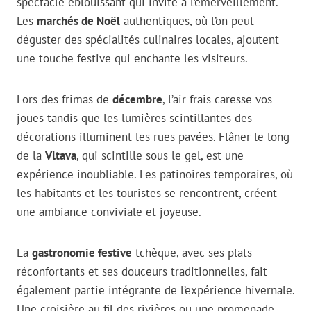
spectacle éblouissant qui invite à l’émerveillement.
Les
marchés de Noël
authentiques, où l’on peut
déguster des spécialités culinaires locales, ajoutent
une touche festive qui enchante les visiteurs.
Lors des frimas de
décembre
, l’air frais caresse vos
joues tandis que les lumières scintillantes des
décorations illuminent les rues pavées. Flâner le long
de la
Vltava
, qui scintille sous le gel, est une
expérience inoubliable. Les patinoires temporaires, où
les habitants et les touristes se rencontrent, créent
une ambiance conviviale et joyeuse.
La
gastronomie festive
tchèque, avec ses plats
réconfortants et ses douceurs traditionnelles, fait
également partie intégrante de l’expérience hivernale.
Une croisière au fil des rivières ou une promenade