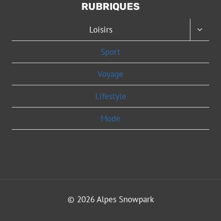
RUBRIQUES
OUVRI
Loisirs
LE
MENU
Sport
ENFAN
Voyage
Lifestyle
Mode
© 2026 Alpes Snowpark