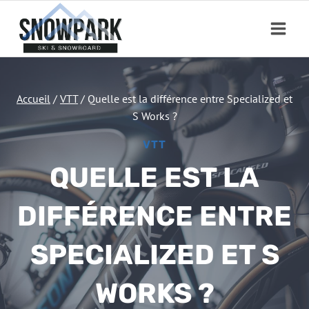
Aller
au
contenu
Accueil
/
VTT
/
Quelle est la différence entre Specialized et
S Works ?
VTT
QUELLE EST LA
DIFFÉRENCE ENTRE
SPECIALIZED ET S
WORKS ?