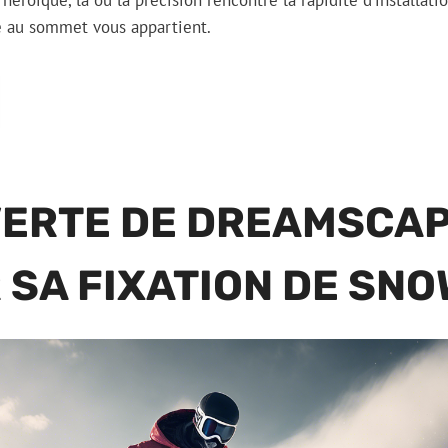
roïque, là où la précision rencontre la rapidité d’installatio
 au sommet vous appartient.
ERTE DE DREAMSCAP
R SA FIXATION DE SN