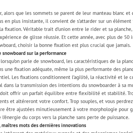
er, alors que les sommets se parent de leur manteau blanc et q
s en plus insistante, il convient de s’attarder sur un élément
 fixation. Véritable trait d’union entre le rider et sa planche, 
expérience de glisse réussie. Et cette année, avec plus de 50 
board, choisir la bonne fixation est plus crucial que jamais.
de snowboard sur la performance
, lorsqu’on parle de snowboard, les caractéristiques de la plan
sans une fixation adéquate, même la plus performante des plan
iel. Les fixations conditionnent l’agilité, la réactivité et le 
tal dans la transmission des intentions du snowboarder à sa m
oit offrir un parfait équilibre entre flexibilité et stabilité. Tr
ts et altéreront votre confort. Trop souples, et vous perdrez 
utre être ajustées minutieusement à votre morphologie pour g
e l’énergie du corps vers la planche sans perte de puissance.
é, maîtres mots des dernières innovations