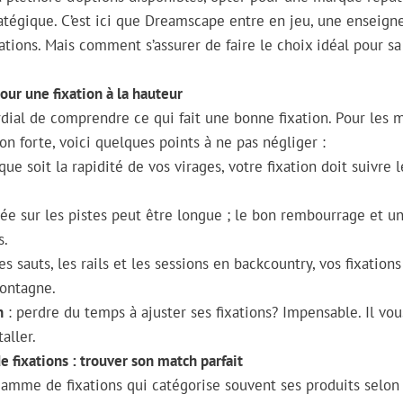
atégique. C’est ici que Dreamscape entre en jeu, une enseign
xations. Mais comment s’assurer de faire le choix idéal pour s
pour une fixation à la hauteur
ordial de comprendre ce qui fait une bonne fixation. Pour les
on forte, voici quelques points à ne pas négliger :
que soit la rapidité de vos virages, votre fixation doit suivr
ée sur les pistes peut être longue ; le bon rembourrage et 
s.
es sauts, les rails et les sessions en backcountry, vos fixation
montagne.
n
: perdre du temps à ajuster ses fixations? Impensable. Il vo
aller.
e fixations : trouver son match parfait
mme de fixations qui catégorise souvent ses produits selon d