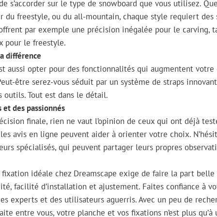
t de s’accorder sur le type de snowboard que vous utilisez. Qu
 du freestyle, ou du all-mountain, chaque style requiert des s
 offrent par exemple une précision inégalée pour le carving, 
 pour le freestyle.
la différence
st aussi opter pour des fonctionnalités qui augmentent votre 
. Peut-être serez-vous séduit par un système de straps innovan
 outils. Tout est dans le détail.
s et des passionnés
ision finale, rien ne vaut l’opinion de ceux qui ont déjà testé
les avis en ligne peuvent aider à orienter votre choix. N’hési
urs spécialisés, qui peuvent partager leurs propres observat
 fixation idéale chez Dreamscape exige de faire la part belle à
dité, facilité d’installation et ajustement. Faites confiance à vo
s experts et des utilisateurs aguerris. Avec un peu de rech
aite entre vous, votre planche et vos fixations n’est plus qu’