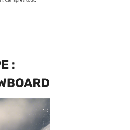
n. Car après tout,
E :
OWBOARD