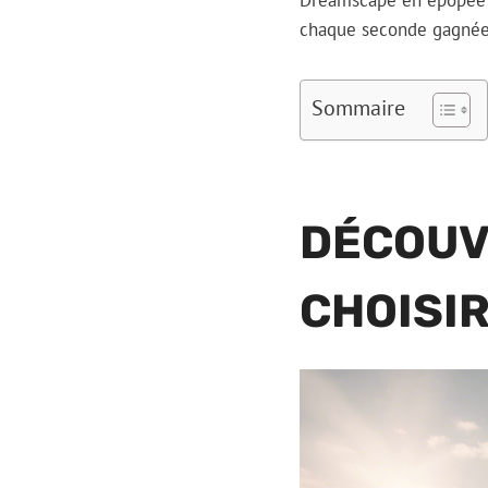
Dreamscape en épopée hé
chaque seconde gagnée
Sommaire
DÉCOUV
CHOISI