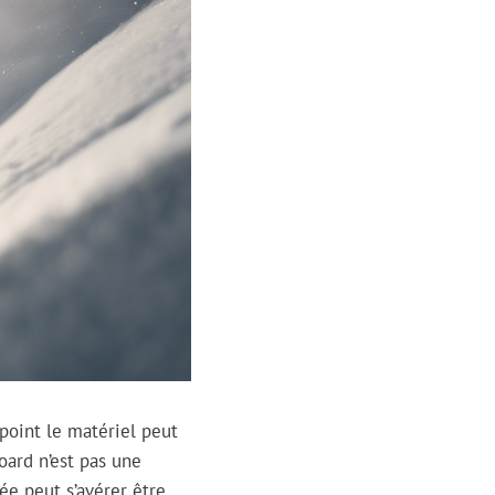
 point le matériel peut
oard n’est pas une
ée peut s’avérer être