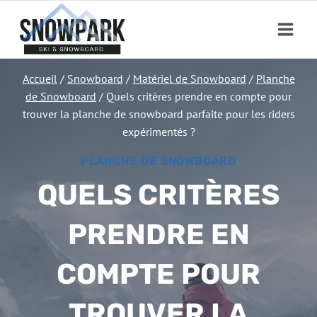
Aller
au
contenu
Accueil
/
Snowboard
/
Matériel de Snowboard
/
Planche
de Snowboard
/
Quels critères prendre en compte pour
trouver la planche de snowboard parfaite pour les riders
expérimentés ?
PLANCHE DE SNOWBOARD
QUELS CRITÈRES
PRENDRE EN
COMPTE POUR
TROUVER LA