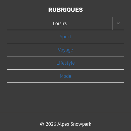
RUBRIQUES
OUVRI
Loisirs
LE
MENU
Sport
ENFAN
Voyage
Lifestyle
Mode
© 2026 Alpes Snowpark