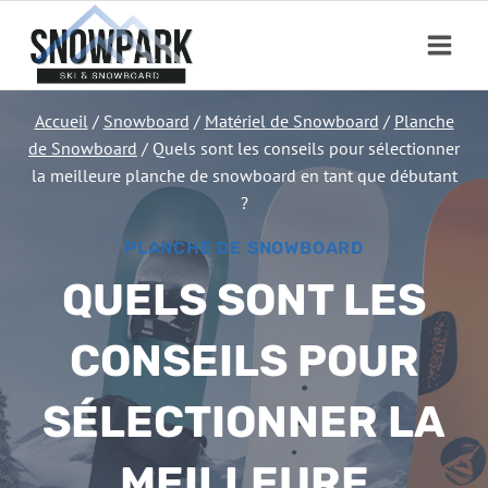
Aller
au
contenu
Accueil
/
Snowboard
/
Matériel de Snowboard
/
Planche
de Snowboard
/
Quels sont les conseils pour sélectionner
la meilleure planche de snowboard en tant que débutant
?
PLANCHE DE SNOWBOARD
QUELS SONT LES
CONSEILS POUR
SÉLECTIONNER LA
MEILLEURE