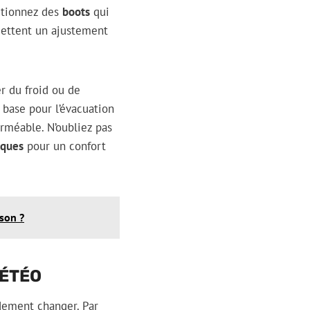
ectionnez des
boots
qui
rmettent un ajustement
r du froid ou de
base pour l’évacuation
rméable. N’oubliez pas
iques
pour un confort
son ?
MÉTÉO
dement changer. Par