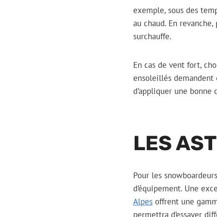
exemple, sous des tempér
au chaud. En revanche, 
surchauffe.
En cas de vent fort, ch
ensoleillés demandent é
d’appliquer une bonne c
LES AS
Pour les snowboardeurs 
d’équipement. Une excel
Alpes
offrent une gamme
permettra d’essayer dif