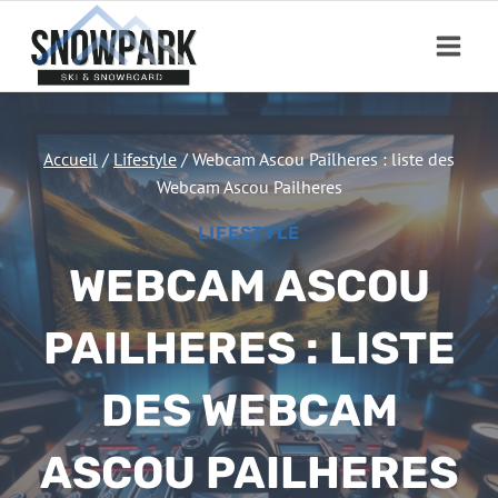
Aller
au
contenu
Accueil
/
Lifestyle
/
Webcam Ascou Pailheres : liste des
Webcam Ascou Pailheres
LIFESTYLE
WEBCAM ASCOU
PAILHERES : LISTE
DES WEBCAM
ASCOU PAILHERES