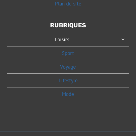
Plan de site
RUBRIQUES
OUVRI
Loisirs
LE
MENU
Sport
ENFAN
Voyage
Lifestyle
Mode