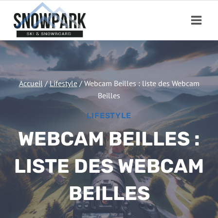
Aller
au
contenu
Accueil
/
Lifestyle
/
Webcam Beilles : liste des Webcam
Beilles
LIFESTYLE
WEBCAM BEILLES :
LISTE DES WEBCAM
BEILLES