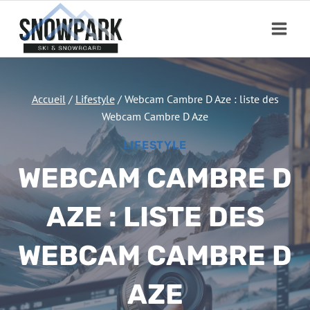
Aller
au
contenu
Accueil
/
Lifestyle
/
Webcam Cambre D Aze : liste des
Webcam Cambre D Aze
LIFESTYLE
WEBCAM CAMBRE D
AZE : LISTE DES
WEBCAM CAMBRE D
AZE