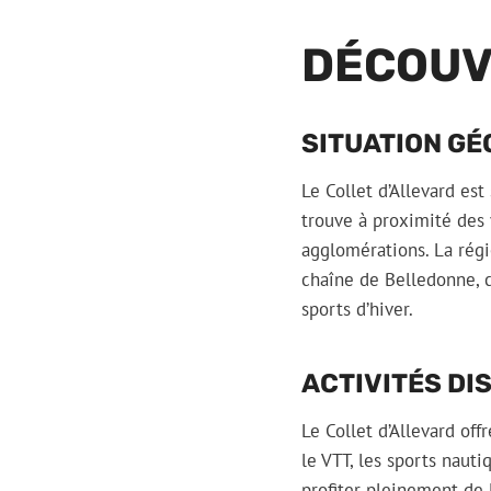
DÉCOUV
SITUATION G
Le Collet d’Allevard est
trouve à proximité des 
agglomérations. La rég
chaîne de Belledonne, c
sports d’hiver.
ACTIVITÉS DI
Le Collet d’Allevard off
le VTT, les sports nauti
profiter pleinement de 