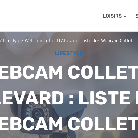
LOISIRS
/
Lifestyle
/
Webcam Collet D Allevard : liste des Webcam Collet D 
LIFESTYLE
EBCAM COLLET
EVARD : LISTE
EBCAM COLLET