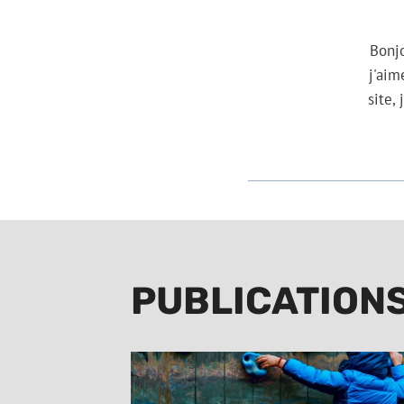
Bonjo
j'aim
site,
PUBLICATIONS