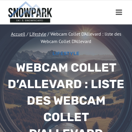
Aller
au
contenu
Accueil
/
Lifestyle
/
Webcam Collet D’Allevard : liste des
Webcam Collet D’Allevard
LIFESTYLE
WEBCAM COLLET
D’ALLEVARD : LISTE
DES WEBCAM
COLLET