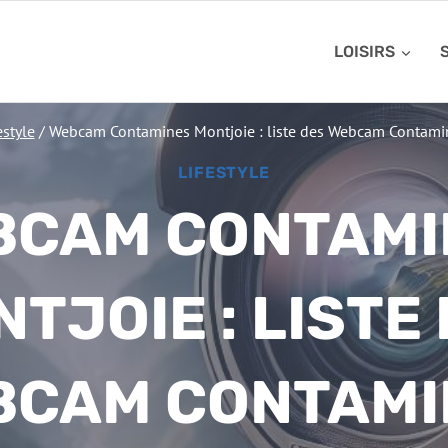
LOISIRS
estyle
/
Webcam Contamines Montjoie : liste des Webcam Contami
LIFESTYLE
BCAM CONTAMI
TJOIE : LISTE
BCAM CONTAMI