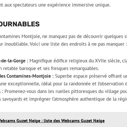
ant aux spectateurs une expérience immersive unique.
TOURNABLES
 Contamines Montjoie, ne manquez pas de découvrir quelques s
ur inoubliable. Voici une liste des endroits à ne pas manquer :
de-la-Gorge :
Magnifique édifice religieux du XVIIe siècle, 
on retable baroque et ses fresques remarquables.
des Contamines-Montjoie :
Superbe espace préservé offrant un
ne exceptionnelle, idéal pour la randonnée et l’observation d
 :
Promenez-vous dans les ruelles pittoresques du village pou
s savoyards et imprégner l’atmosphère authentique de la régi
ebcams Guzet Neige : liste des Webcams Guzet Neige