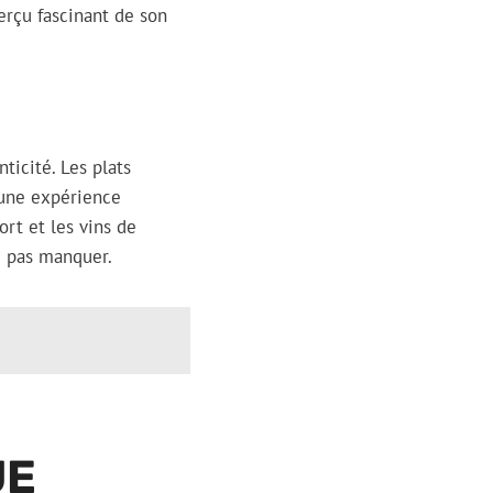
erçu fascinant de son
ticité. Les plats
t une expérience
rt et les vins de
e pas manquer.
UE