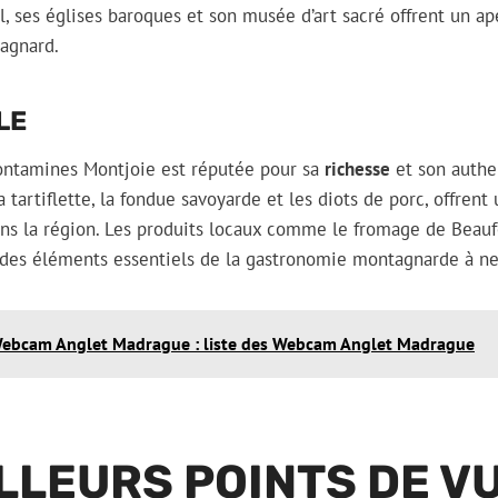
l, ses églises baroques et son musée d’art sacré offrent un ap
tagnard.
LE
Contamines Montjoie est réputée pour sa
richesse
et son authen
la tartiflette, la fondue savoyarde et les diots de porc, offren
ans la région. Les produits locaux comme le fromage de Beaufo
des éléments essentiels de la gastronomie montagnarde à n
ebcam Anglet Madrague : liste des Webcam Anglet Madrague
LLEURS POINTS DE V