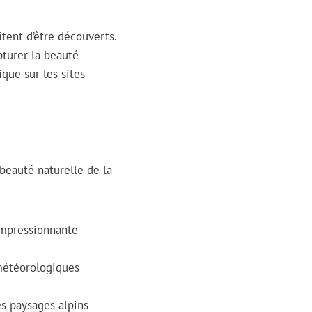
tent d’être découverts.
pturer la beauté
ique sur les sites
eauté naturelle de la
impressionnante
 météorologiques
s paysages alpins