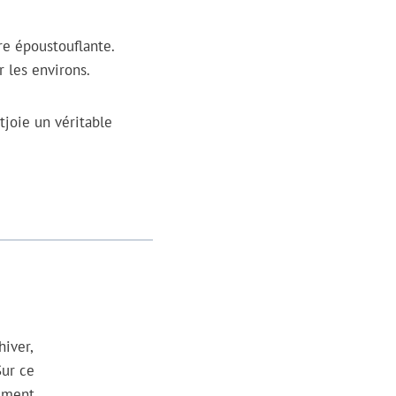
re époustouflante.
 les environs.
joie un véritable
hiver,
Sur ce
nement