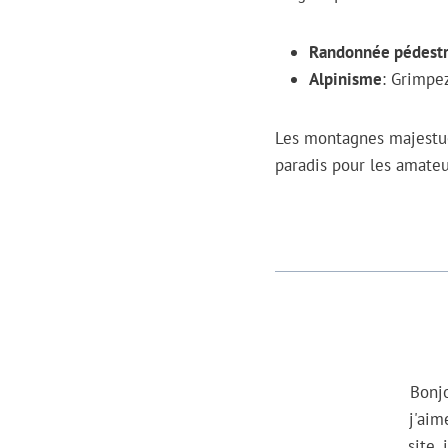
Randonnée pédest
Alpinisme
: Grimpe
Les montagnes majestue
paradis pour les amateur
Bonjo
j'aim
site,