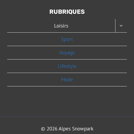
RUBRIQUES
OUVRI
Loisirs
LE
MENU
Sport
ENFAN
Voyage
Lifestyle
Mode
© 2026 Alpes Snowpark