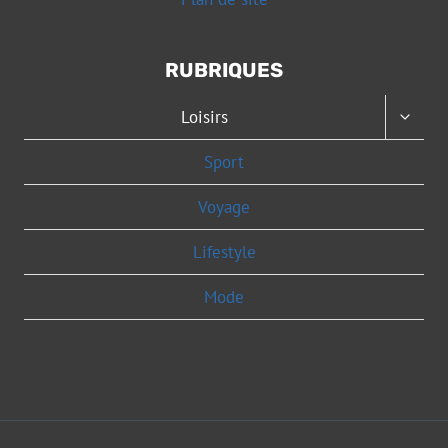
RUBRIQUES
OUVRI
Loisirs
LE
MENU
Sport
ENFAN
Voyage
Lifestyle
Mode