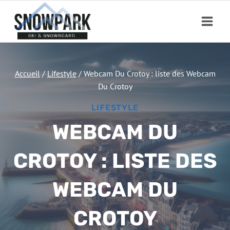
Aller
au
contenu
Accueil
/
Lifestyle
/
Webcam Du Crotoy : liste des Webcam
Du Crotoy
LIFESTYLE
WEBCAM DU
CROTOY : LISTE DES
WEBCAM DU
CROTOY