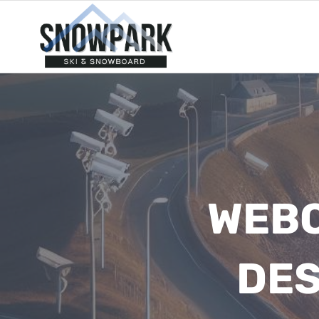
Aller
au
contenu
WEBC
DES