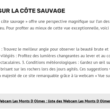
SUR LA CÔTE SAUVAGE
côte sauvage » offre une perspective magnifique sur l’un des
’Yeu. Pour profiter au mieux de cette vue exceptionnelle, voic
 : Trouvez le meilleur angle pour observer la beauté brute et 
vilégiés : Profitez des lumières changeantes au lever et au c
ctaculaires. 3. Conditions météorologiques : Gardez un œil sur
brisant sur les rochers lors des jours agités. Ces suggestions
a majesté de ce site remarquable grâce à la webcam « Vue sur
ebcam Les Monts D Olmes : liste des Webcam Les Monts D Olme