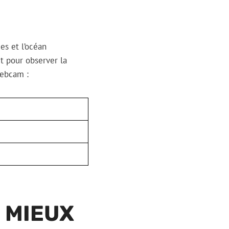
es et l’océan
et pour observer la
webcam :
 MIEUX