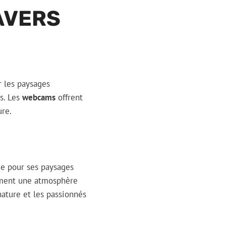
RAVERS
r les paysages
us. Les
webcams
offrent
ure.
tée pour ses paysages
alement une atmosphère
nature et les passionnés