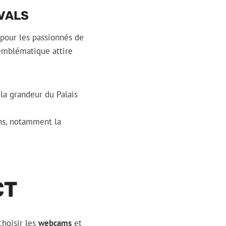
IVALS
 pour les passionnés de
 emblématique attire
la grandeur du Palais
ons, notamment la
CT
 choisir les
webcams
et