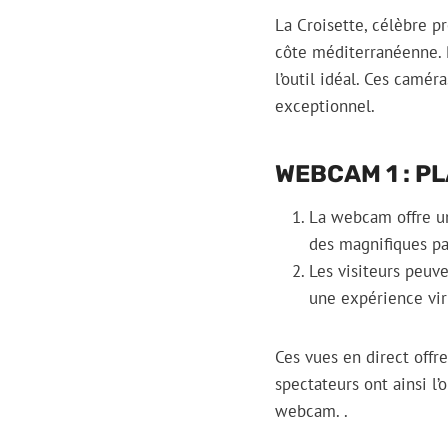
La Croisette, célèbre p
côte méditerranéenne. 
l’outil idéal. Ces camér
exceptionnel.
WEBCAM 1 : P
La webcam offre un
des magnifiques pa
Les visiteurs peuve
une expérience vi
Ces vues en direct offr
spectateurs ont ainsi l
webcam.
.