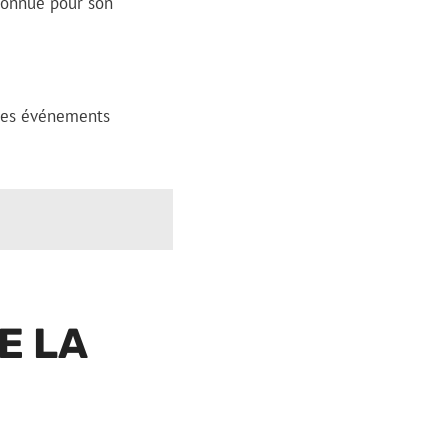
 connue pour son
 des événements
E LA