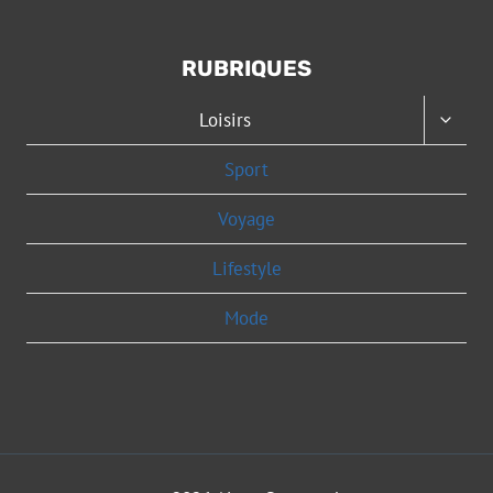
RUBRIQUES
OUVRI
Loisirs
LE
MENU
Sport
ENFAN
Voyage
Lifestyle
Mode