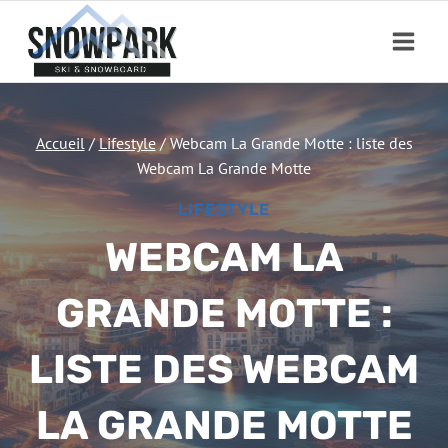
Aller
au
contenu
Accueil
/
Lifestyle
/
Webcam La Grande Motte : liste des
Webcam La Grande Motte
LIFESTYLE
WEBCAM LA
GRANDE MOTTE :
LISTE DES WEBCAM
LA GRANDE MOTTE