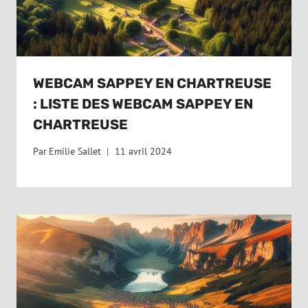
WEBCAM SAPPEY EN CHARTREUSE
: LISTE DES WEBCAM SAPPEY EN
CHARTREUSE
Par
Emilie Sallet
11 avril 2024