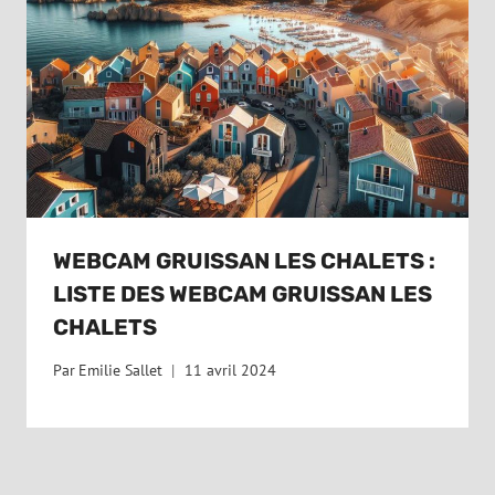
WEBCAM GRUISSAN LES CHALETS :
LISTE DES WEBCAM GRUISSAN LES
CHALETS
Par
Emilie Sallet
11 avril 2024