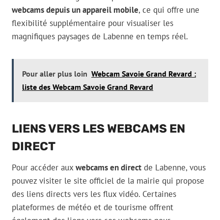
webcams depuis un appareil mobile
, ce qui offre une
flexibilité supplémentaire pour visualiser les
magnifiques paysages de Labenne en temps réel.
Pour aller plus loin
Webcam Savoie Grand Revard :
liste des Webcam Savoie Grand Revard
LIENS VERS LES WEBCAMS EN
DIRECT
Pour accéder aux
webcams en direct
de Labenne, vous
pouvez visiter le site officiel de la mairie qui propose
des liens directs vers les flux vidéo. Certaines
plateformes de météo et de tourisme offrent