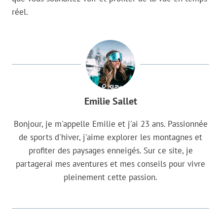
réel.
Emilie Sallet
Bonjour, je m'appelle Emilie et j'ai 23 ans. Passionnée
de sports d'hiver, j'aime explorer les montagnes et
profiter des paysages enneigés. Sur ce site, je
partagerai mes aventures et mes conseils pour vivre
pleinement cette passion.