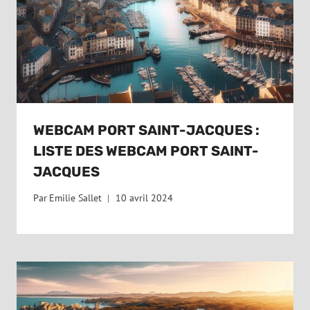
WEBCAM PORT SAINT-JACQUES :
LISTE DES WEBCAM PORT SAINT-
JACQUES
Par
Emilie Sallet
10 avril 2024