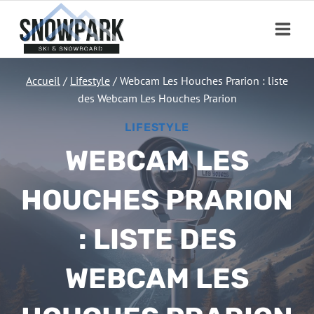
Aller
au
contenu
Accueil
/
Lifestyle
/
Webcam Les Houches Prarion : liste
des Webcam Les Houches Prarion
LIFESTYLE
WEBCAM LES
HOUCHES PRARION
: LISTE DES
WEBCAM LES