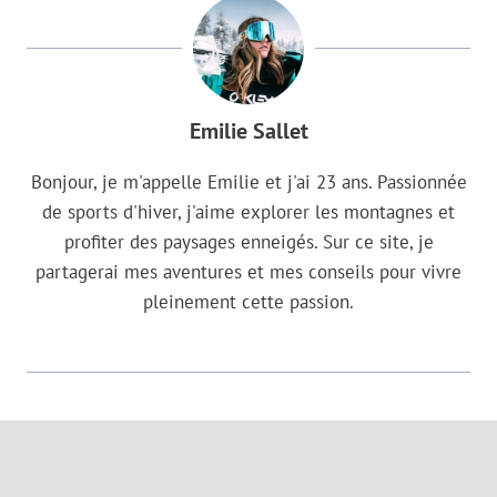
Emilie Sallet
Bonjour, je m'appelle Emilie et j'ai 23 ans. Passionnée
de sports d'hiver, j'aime explorer les montagnes et
profiter des paysages enneigés. Sur ce site, je
partagerai mes aventures et mes conseils pour vivre
pleinement cette passion.