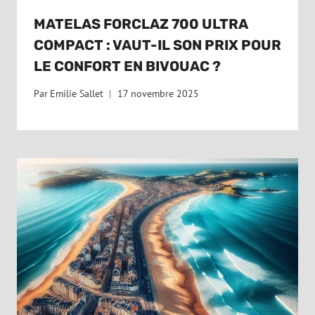
MATELAS FORCLAZ 700 ULTRA
COMPACT : VAUT-IL SON PRIX POUR
LE CONFORT EN BIVOUAC ?
Par
Emilie Sallet
17 novembre 2025