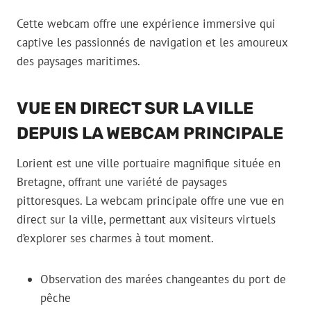
Cette webcam offre une expérience immersive qui
captive les passionnés de navigation et les amoureux
des paysages maritimes.
VUE EN DIRECT SUR LA VILLE
DEPUIS LA WEBCAM PRINCIPALE
Lorient est une ville portuaire magnifique située en
Bretagne, offrant une variété de paysages
pittoresques. La webcam principale offre une vue en
direct sur la ville, permettant aux visiteurs virtuels
d’explorer ses charmes à tout moment.
Observation des marées changeantes du port de
pêche