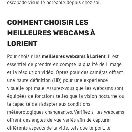
escapade visuelle agréable depuis chez soi.
COMMENT CHOISIR LES
MEILLEURES WEBCAMS À
LORIENT
Pour choisir les
meilleures webcams à Lorient
, il est
essentiel de prendre en compte la qualité de l’image
et la résolution vidéo. Optez pour des caméras offrant
une haute définition (HD) pour une expérience
visuelle optimale. Assurez-vous que les webcams sont
équipées de fonctions telles que la vision nocturne ou
la capacité de s’adapter aux conditions
météorologiques changeantes. Vérifiez si les webcams
offrent des angles de vue variés afin de capturer
différents aspects de la ville, tels que le port, le