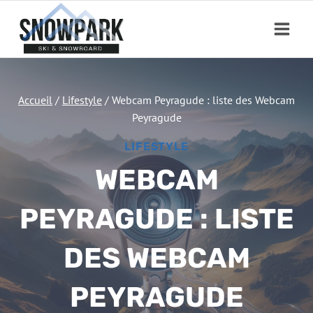
Aller
au
contenu
Accueil
/
Lifestyle
/
Webcam Peyragude : liste des Webcam
Peyragude
LIFESTYLE
WEBCAM
PEYRAGUDE : LISTE
DES WEBCAM
PEYRAGUDE