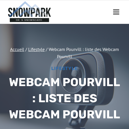
Aller
au
contenu
Accueil
/
Lifestyle
/
Webcam Pourvill : liste des Webcam
Pourvill
LIFESTYLE
WEBCAM POURVILL
: LISTE DES
WEBCAM POURVILL