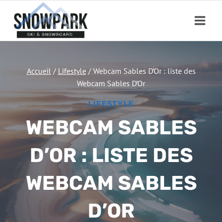
Aller
au
contenu
Accueil
/
Lifestyle
/
Webcam Sables D’Or : liste des
Webcam Sables D’Or
LIFESTYLE
WEBCAM SABLES
D’OR : LISTE DES
WEBCAM SABLES
D’OR