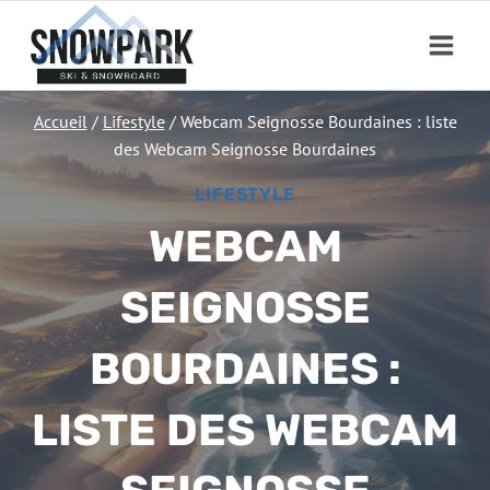
Aller
au
contenu
Accueil
/
Lifestyle
/
Webcam Seignosse Bourdaines : liste
des Webcam Seignosse Bourdaines
LIFESTYLE
WEBCAM
SEIGNOSSE
BOURDAINES :
LISTE DES WEBCAM