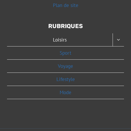
Plan de site
RUBRIQUES
OUVRI
Loisirs
LE
MENU
Sport
ENFAN
Voyage
Lifestyle
Mode