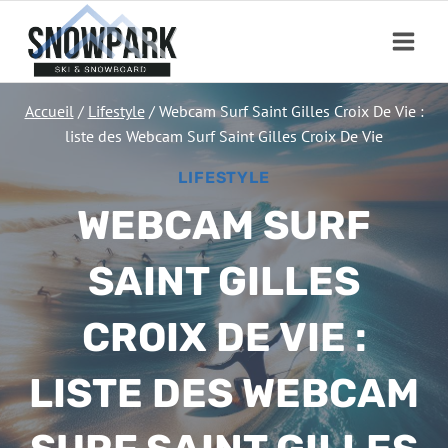
Aller
au
contenu
Accueil
/
Lifestyle
/
Webcam Surf Saint Gilles Croix De Vie :
liste des Webcam Surf Saint Gilles Croix De Vie
LIFESTYLE
WEBCAM SURF
SAINT GILLES
CROIX DE VIE :
LISTE DES WEBCAM