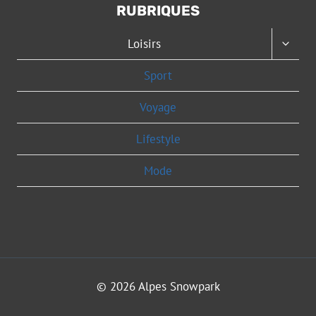
RUBRIQUES
OUVRI
Loisirs
LE
MENU
Sport
ENFAN
Voyage
Lifestyle
Mode
© 2026 Alpes Snowpark