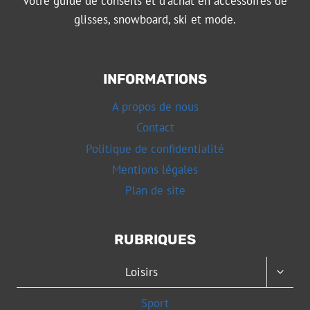
Votre guide de conseils et d'achat en accessoires de
glisses, snowboard, ski et mode.
INFORMATIONS
A propos de nous
Contact
Politique de confidentialité
Mentions légales
Plan de site
RUBRIQUES
OUVRI
Loisirs
LE
MENU
Sport
ENFAN